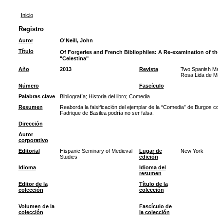
Inicio
Registro
Autor
O'Neill, John
Título
Of Forgeries and French Bibliophiles: A Re-examination of th
"Celestina"
Año
2013
Revista
Two Spanish Mas
Rosa Lida de Ma
Número
Fascículo
Palabras clave
Bibliografía
;
Historia del libro
;
Comedia
Resumen
Reaborda la falsificación del ejemplar de la “Comedia” de Burgos c
Fadrique de Basilea podría no ser falsa.
Dirección
Autor
corporativo
Editorial
Hispanic Seminary of Medieval
Lugar de
New York
Studies
edición
Idioma
Idioma del
resumen
Editor de la
Título de la
colección
colección
Volumen de la
Fascículo de
colección
la colección