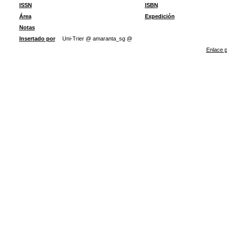
ISSN
ISBN
Área
Expedición
Notas
Insertado por
Uni-Trier @ amaranta_sg @
Enlace p