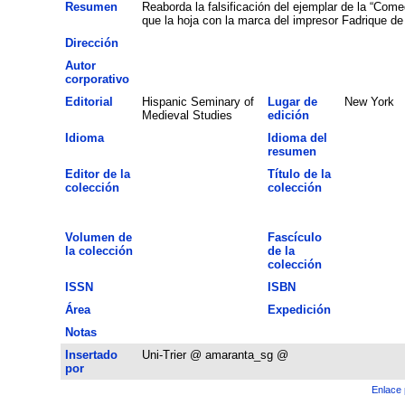
Resumen
Reaborda la falsificación del ejemplar de la “Com
que la hoja con la marca del impresor Fadrique de 
Dirección
Autor
corporativo
Editorial
Hispanic Seminary of
Lugar de
New York
Medieval Studies
edición
Idioma
Idioma del
resumen
Editor de la
Título de la
colección
colección
Volumen de
Fascículo
la colección
de la
colección
ISSN
ISBN
Área
Expedición
Notas
Insertado
Uni-Trier @ amaranta_sg @
por
Enlace 