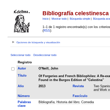
Bibliografía celestinesca
Inicio
|
Mostrar todo
|
Búsqueda simple
|
Búsqueda av
1–1 de 1 registro encontrado(s) con los criteri
(
RSS
):
Opciones de búsqueda y visualización
Seleccionar todo
Deseleccionar todo
Registro
Autor
O'Neill, John
Título
Of Forgeries and French Bibliophiles: A Re-ex
Found in the Burgos Edition of "Celestina"
Año
2013
Revista
Two Spanish
and Work of
Número
Fascículo
Palabras
Bibliografía
;
Historia del libro
;
Comedia
clave