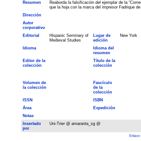
Resumen
Reaborda la falsificación del ejemplar de la “Com
que la hoja con la marca del impresor Fadrique de 
Dirección
Autor
corporativo
Editorial
Hispanic Seminary of
Lugar de
New York
Medieval Studies
edición
Idioma
Idioma del
resumen
Editor de la
Título de la
colección
colección
Volumen de
Fascículo
la colección
de la
colección
ISSN
ISBN
Área
Expedición
Notas
Insertado
Uni-Trier @ amaranta_sg @
por
Enlace 