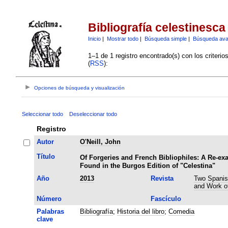
Bibliografía celestinesca
Inicio
|
Mostrar todo
|
Búsqueda simple
|
Búsqueda av
1–1 de 1 registro encontrado(s) con los criteri
(
RSS
):
Opciones de búsqueda y visualización
Seleccionar todo
Deseleccionar todo
Registro
Autor
O'Neill, John
Título
Of Forgeries and French Bibliophiles: A Re-ex
Found in the Burgos Edition of "Celestina"
Año
2013
Revista
Two Spanish
and Work of
Número
Fascículo
Palabras
Bibliografía
;
Historia del libro
;
Comedia
clave