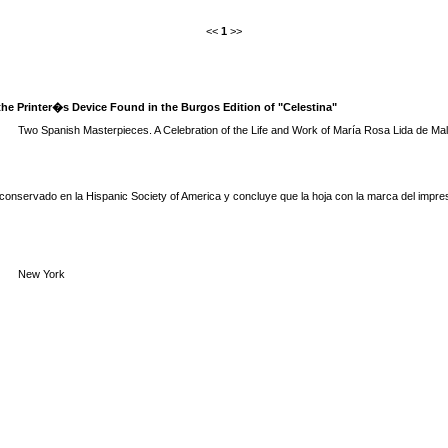
<<
1
>>
the Printer�s Device Found in the Burgos Edition of "Celestina"
Two Spanish Masterpieces. A Celebration of the Life and Work of María Rosa Lida de Mal
 conservado en la Hispanic Society of America y concluye que la hoja con la marca del impres
New York