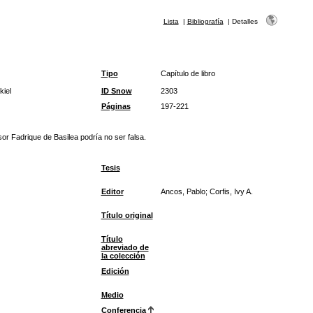
Lista
|
Bibliografía
|
Detalles
Tipo
Capítulo de libro
kiel
ID Snow
2303
Páginas
197-221
or Fadrique de Basilea podría no ser falsa.
Tesis
Editor
Ancos, Pablo; Corfis, Ivy A.
Título original
Título
abreviado de
la colección
Edición
Medio
Conferencia