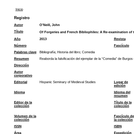
Inicio
Registro
Autor
O'Neill, John
Título
Of Forgeries and French Bibliophiles: A Re-examination of 
Año
2013
Revista
Número
Fascículo
Palabras clave
Bibliografía
;
Historia del libro
;
Comedia
Resumen
Reaborda la falsificación del ejemplar de la “Comedia” de Burgos
Dirección
Autor
corporativo
Editorial
Hispanic Seminary of Medieval Studies
Lugar de
edición
Idioma
Idioma del
resumen
Editor de la
Título de la
colección
colección
Volumen de la
Fascículo de
colección
la colección
ISSN
ISBN
Área
Expedición