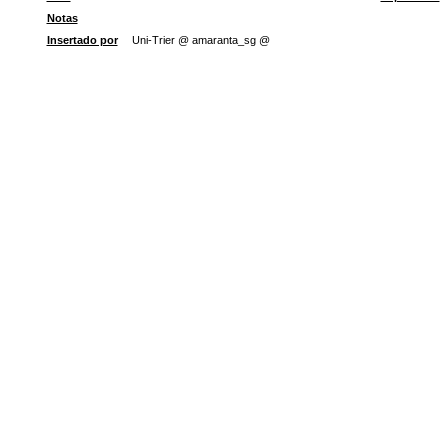
Notas
Insertado por
Uni-Trier @ amaranta_sg @