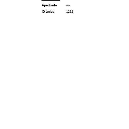
Aprobado
no
ID único
1282