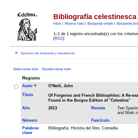
Bibliografía celestinesca
Inicio
|
Mostrar todo
|
Búsqueda simple
|
Búsqueda av
1–1 de 1 registro encontrado(s) con los criteri
(
RSS
):
Opciones de búsqueda y visualización
Seleccionar todo
Deseleccionar todo
Registro
Autor
O'Neill, John
Título
Of Forgeries and French Bibliophiles: A Re-ex
Found in the Burgos Edition of "Celestina"
Año
2013
Revista
Two Spanish
and Work of
Número
Fascículo
Palabras
Bibliografía
;
Historia del libro
;
Comedia
clave