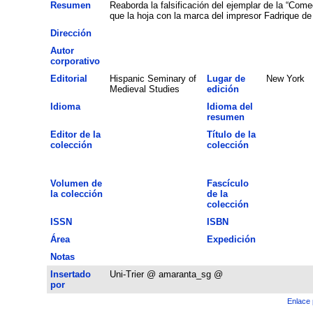
Resumen
Reaborda la falsificación del ejemplar de la “Com
que la hoja con la marca del impresor Fadrique de 
Dirección
Autor
corporativo
Editorial
Hispanic Seminary of
Lugar de
New York
Medieval Studies
edición
Idioma
Idioma del
resumen
Editor de la
Título de la
colección
colección
Volumen de
Fascículo
la colección
de la
colección
ISSN
ISBN
Área
Expedición
Notas
Insertado
Uni-Trier @ amaranta_sg @
por
Enlace 