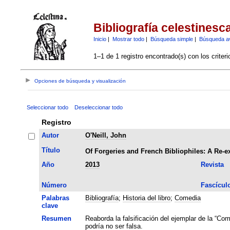
Bibliografía celestinesc
Inicio
|
Mostrar todo
|
Búsqueda simple
|
Búsqueda a
1–1 de 1 registro encontrado(s) con los criter
Opciones de búsqueda y visualización
Seleccionar todo
Deseleccionar todo
Registro
Autor
O'Neill, John
Título
Of Forgeries and French Bibliophiles: A Re-e
Año
2013
Revista
Número
Fascícul
Palabras
Bibliografía
;
Historia del libro
;
Comedia
clave
Resumen
Reaborda la falsificación del ejemplar de la “C
podría no ser falsa.