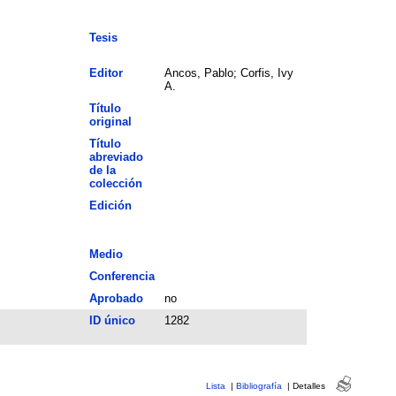
Tesis
Editor
Ancos, Pablo; Corfis, Ivy
A.
Título
original
Título
abreviado
de la
colección
Edición
Medio
Conferencia
Aprobado
no
ID único
1282
Lista
|
Bibliografía
|
Detalles