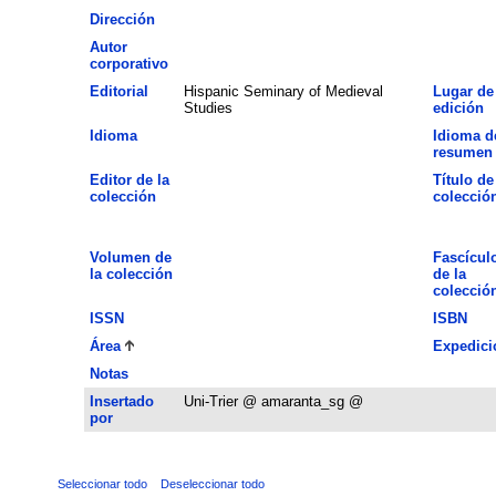
Dirección
Autor
corporativo
Editorial
Hispanic Seminary of Medieval
Lugar de
Studies
edición
Idioma
Idioma d
resumen
Editor de la
Título de
colección
colecció
Volumen de
Fascícul
la colección
de la
colecció
ISSN
ISBN
Área
Expedici
Notas
Insertado
Uni-Trier @ amaranta_sg @
por
Seleccionar todo
Deseleccionar todo