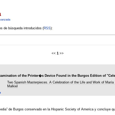
a
vanzada
ios de búsqueda introducidos (
RSS
):
<<
1
>>
xamination of the Printer�s Device Found in the Burgos Edition of "Cele
Two Spanish Masterpieces. A Celebration of the Life and Work of María
Malkiel
o
omedia” de Burgos conservado en la Hispanic Society of America y concluye qu