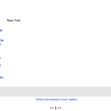
New York
el
 la
n
o
n
ón
Enlace permanente a este registro
<<
1
>>