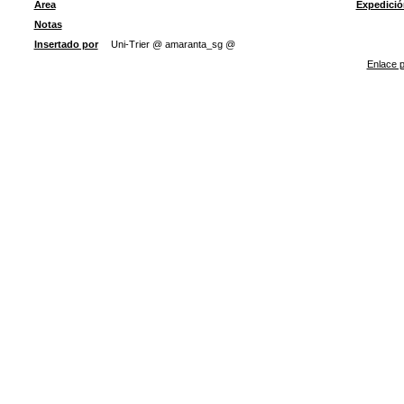
Área
Expedició
Notas
Insertado por
Uni-Trier @ amaranta_sg @
Enlace p