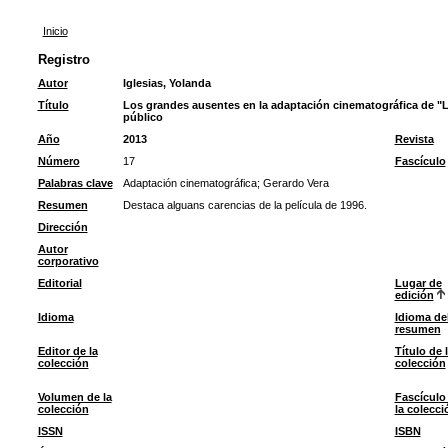
Inicio
Registro
Autor
Iglesias, Yolanda
Título
Los grandes ausentes en la adaptación cinematográfica de "La
público
Año
2013
Revista
Número
17
Fascículo
Palabras clave
Adaptación cinematográfica
;
Gerardo Vera
Resumen
Destaca alguans carencias de la película de 1996.
Dirección
Autor
corporativo
Editorial
Lugar de
edición
Idioma
Idioma de
resumen
Editor de la
Título de 
colección
colección
Volumen de la
Fascículo
colección
la colecci
ISSN
ISBN