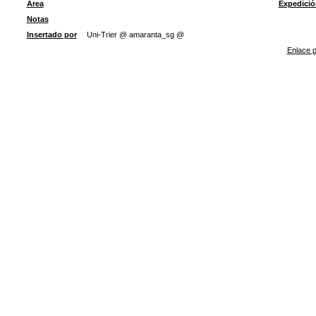
Área
Expedició
Notas
Insertado por
Uni-Trier @ amaranta_sg @
Enlace p