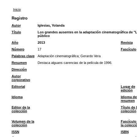
Inicio
Registro
Autor
Iglesias, Yolanda
Título
Los grandes ausentes en la adaptación cinematográfica de "La
público
Año
2013
Revista
Número
17
Fascículo
Palabras clave
Adaptación cinematográfica
;
Gerardo Vera
Resumen
Destaca alguans carencias de la película de 1996.
Dirección
Autor
corporativo
Editorial
Lugar de
edición
Idioma
Idioma de
resumen
Editor de la
Título de 
colección
colección
Volumen de la
Fascículo
colección
la colecci
ISSN
ISBN