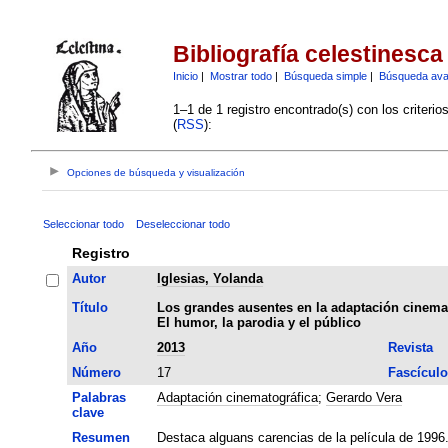
Bibliografía celestinesca
Inicio
|
Mostrar todo
|
Búsqueda simple
|
Búsqueda av
1–1 de 1 registro encontrado(s) con los criteri
(
RSS
):
Opciones de búsqueda y visualización
Seleccionar todo
Deseleccionar todo
Registro
Autor
Iglesias, Yolanda
Título
Los grandes ausentes en la adaptación cinemat
El humor, la parodia y el público
Año
2013
Revista
Número
17
Fascículo
Palabras
Adaptación cinematográfica
;
Gerardo Vera
clave
Resumen
Destaca alguans carencias de la película de 1996