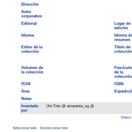
Dirección
Autor
corporativo
Editorial
Lugar de
edición
Idioma
Idioma de
resumen
Editor de la
Título de 
colección
colección
Volumen de
Fascículo
la colección
de la
colección
ISSN
ISBN
Área
Expedici
Notas
Insertado
Uni-Trier @ amaranta_sg @
por
Enlace 
Seleccionar todo
Deseleccionar todo