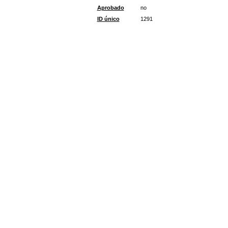
Aprobado
no
ID único
1291