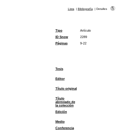
Lista
|
Bibliografía
|
Detalles
Tipo
Artículo
ID Snow
2289
Páginas
9-22
Tesis
Editor
Título original
Título
abreviado de
la colección
Edición
Medio
Conferencia