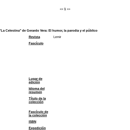
<<
1
>>
a Celestina" de Gerardo Vera: El humor, la parodia y el público
Revista
Lemir
Fascículo
Lugar de
edición
Idioma del
resumen
Título de la
colección
Fascículo de
la colección
ISBN
Expedición