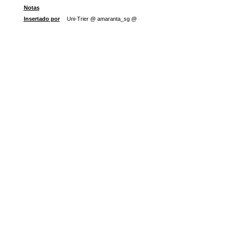
Notas
Insertado por
Uni-Trier @ amaranta_sg @