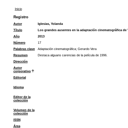
Inicio
Registro
Autor
Iglesias, Yolanda
Título
Los grandes ausentes en la adaptación cinematográfica de "L
Año
2013
Número
17
Palabras clave
Adaptación cinematográfica
;
Gerardo Vera
Resumen
Destaca alguans carencias de la película de 1996.
Dirección
Autor
corporativo
Editorial
Idioma
Editor de la
colección
Volumen de la
colección
ISSN
Área