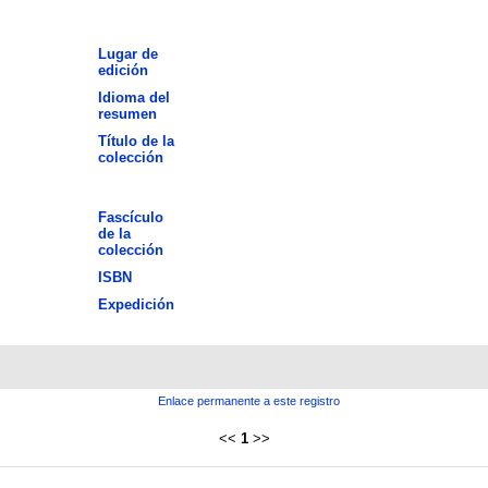
Lugar de
edición
Idioma del
resumen
Título de la
colección
Fascículo
de la
colección
ISBN
Expedición
Enlace permanente a este registro
<<
1
>>