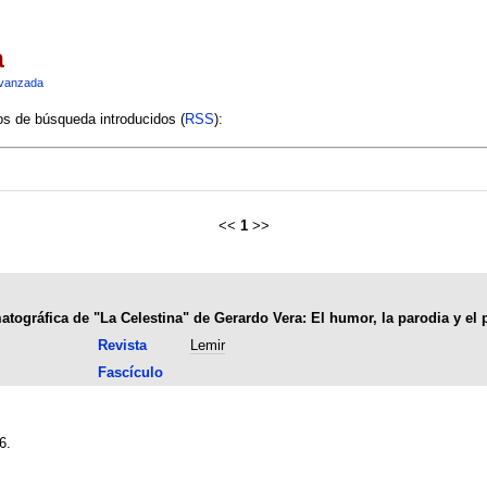
a
vanzada
ios de búsqueda introducidos (
RSS
):
<<
1
>>
tográfica de "La Celestina" de Gerardo Vera: El humor, la parodia y el 
Revista
Lemir
Fascículo
6.