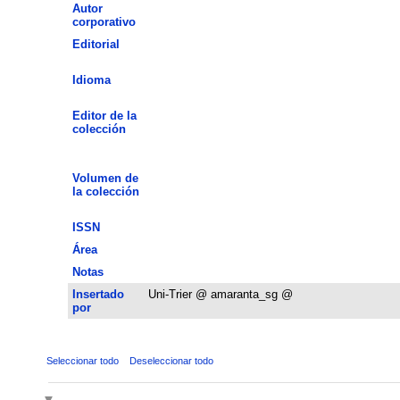
Autor
corporativo
Editorial
Idioma
Editor de la
colección
Volumen de
la colección
ISSN
Área
Notas
Insertado
Uni-Trier @ amaranta_sg @
por
Seleccionar todo
Deseleccionar todo