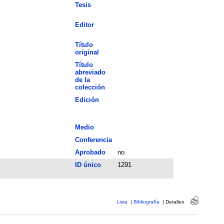
Tesis
Editor
Título
original
Título
abreviado
de la
colección
Edición
Medio
Conferencia
Aprobado
no
ID único
1291
Lista
|
Bibliografía
|
Detalles