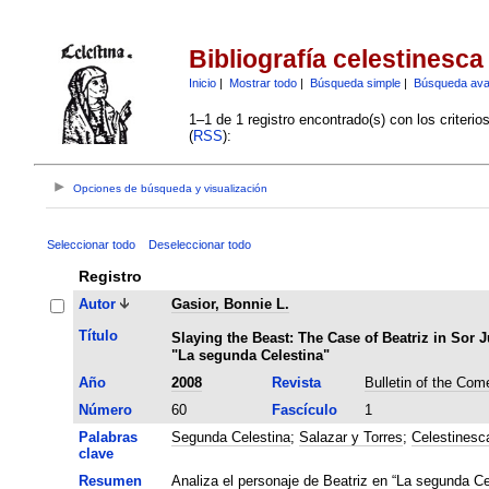
Bibliografía celestinesca
Inicio
|
Mostrar todo
|
Búsqueda simple
|
Búsqueda av
1–1 de 1 registro encontrado(s) con los criteri
(
RSS
):
Opciones de búsqueda y visualización
Seleccionar todo
Deseleccionar todo
Registro
Autor
Gasior, Bonnie L.
Título
Slaying the Beast: The Case of Beatriz in Sor
"La segunda Celestina"
Año
2008
Revista
Bulletin of the Com
Número
60
Fascículo
1
Palabras
Segunda Celestina
;
Salazar y Torres
;
Celestinesc
clave
Resumen
Analiza el personaje de Beatriz en “La segunda Ce