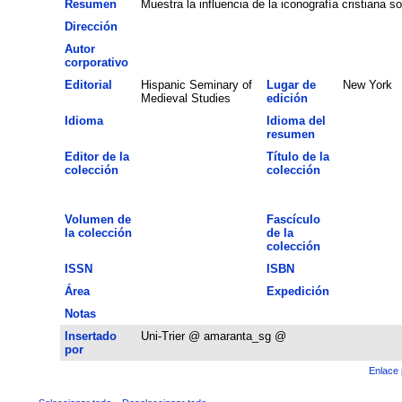
Resumen
Muestra la influencia de la iconografía cristiana so
Dirección
Autor
corporativo
Editorial
Hispanic Seminary of
Lugar de
New York
Medieval Studies
edición
Idioma
Idioma del
resumen
Editor de la
Título de la
colección
colección
Volumen de
Fascículo
la colección
de la
colección
ISSN
ISBN
Área
Expedición
Notas
Insertado
Uni-Trier @ amaranta_sg @
por
Enlace 