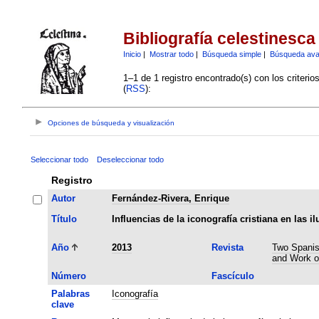
Bibliografía celestinesca
Inicio
|
Mostrar todo
|
Búsqueda simple
|
Búsqueda av
1–1 de 1 registro encontrado(s) con los criteri
(
RSS
):
Opciones de búsqueda y visualización
Seleccionar todo
Deseleccionar todo
Registro
Autor
Fernández-Rivera, Enrique
Título
Influencias de la iconografía cristiana en las 
Año
2013
Revista
Two Spanish
and Work o
Número
Fascículo
Palabras
Iconografía
clave