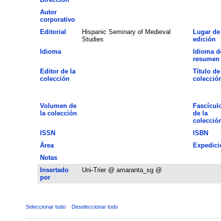
Autor
corporativo
Editorial
Hispanic Seminary of Medieval
Lugar de
Studies
edición
Idioma
Idioma d
resumen
Editor de la
Título de
colección
colecció
Volumen de
Fascícul
la colección
de la
colecció
ISSN
ISBN
Área
Expedici
Notas
Insertado
Uni-Trier @ amaranta_sg @
por
Seleccionar todo
Deseleccionar todo