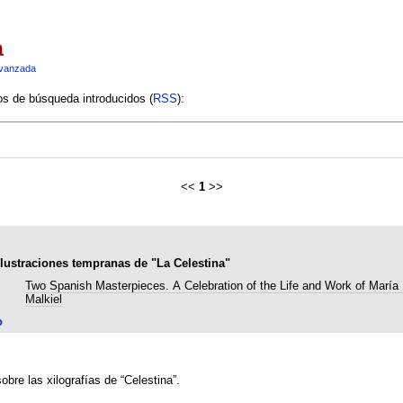
a
vanzada
ios de búsqueda introducidos (
RSS
):
<<
1
>>
 ilustraciones tempranas de "La Celestina"
Two Spanish Masterpieces. A Celebration of the Life and Work of María
Malkiel
o
sobre las xilografías de “Celestina”.