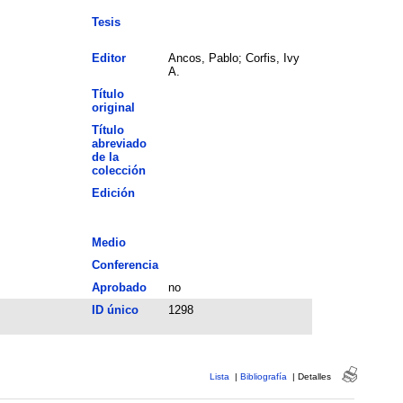
Tesis
Editor
Ancos, Pablo; Corfis, Ivy
A.
Título
original
Título
abreviado
de la
colección
Edición
Medio
Conferencia
Aprobado
no
ID único
1298
Lista
|
Bibliografía
|
Detalles