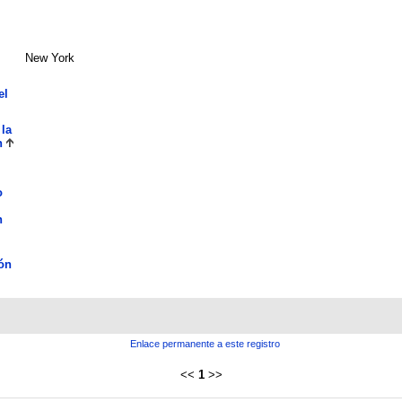
New York
el
 la
n
o
n
ón
Enlace permanente a este registro
<<
1
>>