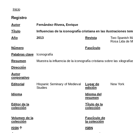
Inicio
Registro
Autor
Fernández-Rivera, Enrique
Título
Influencias de la iconografía cristiana en las ilustraciones t
Año
2013
Revista
Two Spanish Mas
Rosa Lida de Ma
Número
Fascículo
Palabras clave
Iconografía
Resumen
Muestra la influencia de la iconografía cristiana sobre las xilografía
Dirección
Autor
corporativo
Editorial
Hispanic Seminary of Medieval
Lugar de
New York
Studies
edición
Idioma
Idioma del
resumen
Editor de la
Título de la
colección
colección
Volumen de la
Fascículo de
colección
la colección
ISSN
ISBN