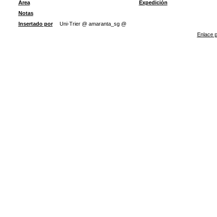
Área
Expedición
Notas
Insertado por
Uni-Trier @ amaranta_sg @
Enlace p