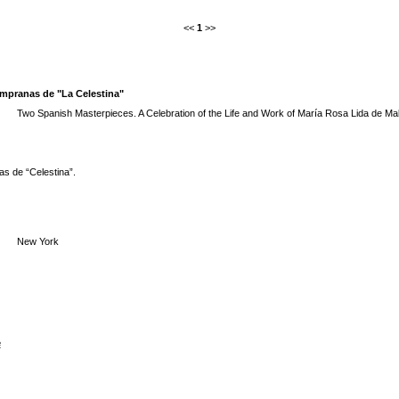
<<
1
>>
tempranas de "La Celestina"
Two Spanish Masterpieces. A Celebration of the Life and Work of María Rosa Lida de Mal
ías de “Celestina”.
New York
e