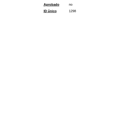
Aprobado
no
ID único
1298