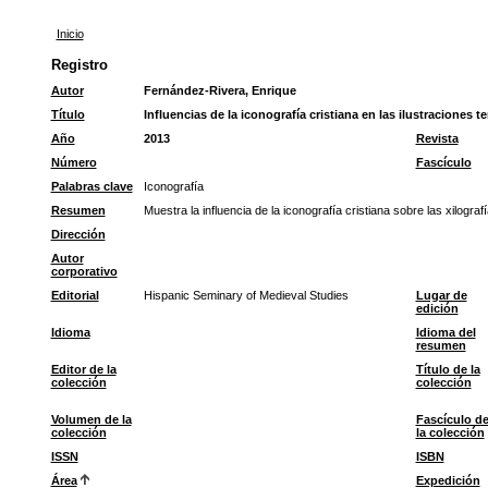
Inicio
Registro
Autor
Fernández-Rivera, Enrique
Título
Influencias de la iconografía cristiana en las ilustraciones 
Año
2013
Revista
Número
Fascículo
Palabras clave
Iconografía
Resumen
Muestra la influencia de la iconografía cristiana sobre las xilograf
Dirección
Autor
corporativo
Editorial
Hispanic Seminary of Medieval Studies
Lugar de
edición
Idioma
Idioma del
resumen
Editor de la
Título de la
colección
colección
Volumen de la
Fascículo d
colección
la colección
ISSN
ISBN
Área
Expedición