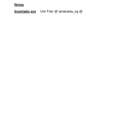
Notas
Insertado por
Uni-Trier @ amaranta_sg @