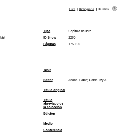
Lista
|
Bibliografía
|
Detalles
Tipo
Capítulo de libro
kiel
ID Snow
2280
Páginas
175-195
Tesis
Editor
Ancos, Pablo; Corfis, Ivy A.
Título original
Título
abreviado de
la colección
Edición
Medio
Conferencia