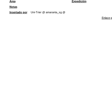
Área
Expedición
Notas
Insertado por
Uni-Trier @ amaranta_sg @
Enlace p