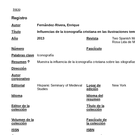
Inicio
Registro
Autor
Fernández-Rivera, Enrique
Título
Influencias de la iconografía cristiana en las ilustraciones t
Año
2013
Revista
Two Spanish Mas
Rosa Lida de Ma
Número
Fascículo
Palabras clave
Iconografía
Resumen
Muestra la influencia de la iconografía cristiana sobre las xilografía
Dirección
Autor
corporativo
Editorial
Hispanic Seminary of Medieval
Lugar de
New York
Studies
edición
Idioma
Idioma del
resumen
Editor de la
Título de la
colección
colección
Volumen de la
Fascículo de
colección
la colección
ISSN
ISBN