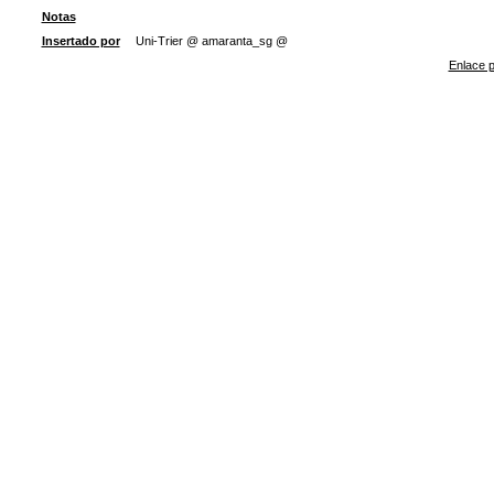
Notas
Insertado por
Uni-Trier @ amaranta_sg @
Enlace p