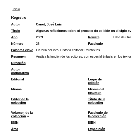
Inicio
Registro
Autor
Canet, José Luis
Título
Algunas reflexiones sobre el proceso de edición en el siglo xvi 
Año
2009
Revista
Edad de Oro
Número
28
Fascículo
Palabras clave
Historia del libro
;
Historia editorial
;
Paratextos
Resumen
Analiza la función de los editores, con especial énfasis en los texto
Dirección
Autor
corporativo
Editorial
Lugar de
edición
Idioma
Idioma del
resumen
Editor de la
Título de la
colección
colección
Volumen de la
Fascículo de
colección
la colección
ISSN
ISBN
Área
Expedición