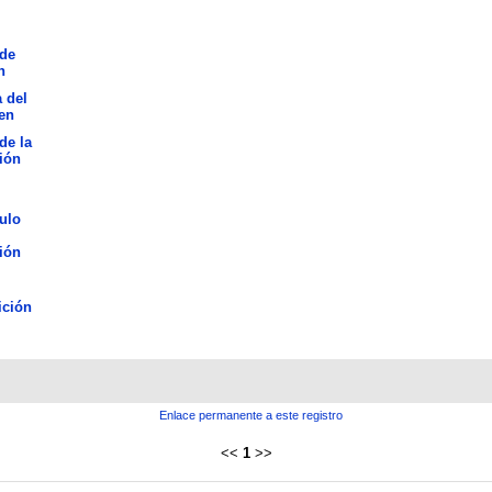
de
n
 del
en
de la
ión
ulo
ión
ición
Enlace permanente a este registro
<<
1
>>