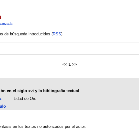
a
vanzada
ios de búsqueda introducidos (
RSS
):
<<
1
>>
n en el siglo xvi y la bibliografía textual
a
Edad de Oro
ulo
nfasis en los textos no autorizados por el autor.