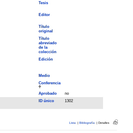
Tesis
Editor
Título
original
Título
abreviado
de la
colección
Edición
Medio
Conferencia
Aprobado
no
ID único
1302
Lista
|
Bibliografía
|
Detalles