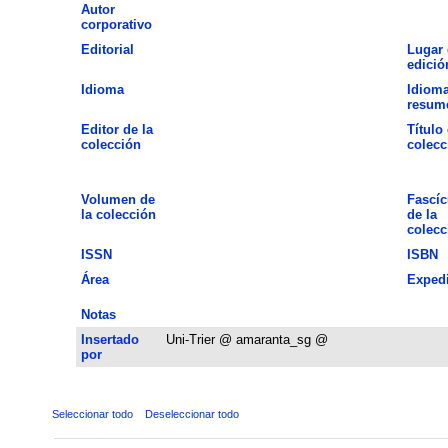
Autor
corporativo
Editorial
Lugar 
edició
Idioma
Idioma
resum
Editor de la
Título 
colección
colecc
Volumen de
Fascíc
la colección
de la
colecc
ISSN
ISBN
Área
Exped
Notas
Insertado
Uni-Trier @ amaranta_sg @
por
Seleccionar todo
Deseleccionar todo