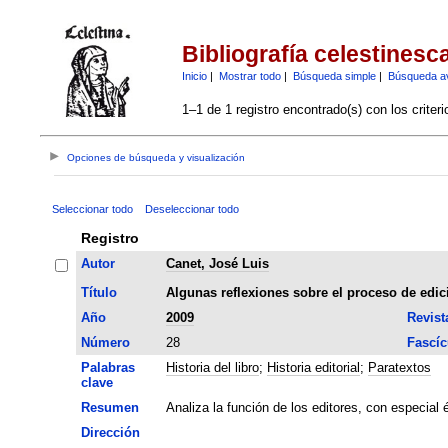
Bibliografía celestinesc
Inicio
|
Mostrar todo
|
Búsqueda simple
|
Búsqueda a
1–1 de 1 registro encontrado(s) con los criter
Opciones de búsqueda y visualización
Seleccionar todo
Deseleccionar todo
Registro
Autor
Canet, José Luis
Título
Algunas reflexiones sobre el proceso de edició
Año
2009
Revist
Número
28
Fascíc
Palabras
Historia del libro
;
Historia editorial
;
Paratextos
clave
Resumen
Analiza la función de los editores, con especial é
Dirección