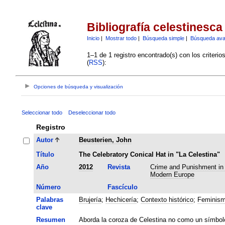
Bibliografía celestinesca
Inicio
|
Mostrar todo
|
Búsqueda simple
|
Búsqueda av
1–1 de 1 registro encontrado(s) con los criteri
(
RSS
):
Opciones de búsqueda y visualización
Seleccionar todo
Deseleccionar todo
Registro
Autor
Beusterien, John
Título
The Celebratory Conical Hat in "La Celestina"
Año
2012
Revista
Crime and Punishment in 
Modern Europe
Número
Fascículo
Palabras
Brujería
;
Hechicería
;
Contexto histórico
;
Feminis
clave
Resumen
Aborda la coroza de Celestina no como un símbol