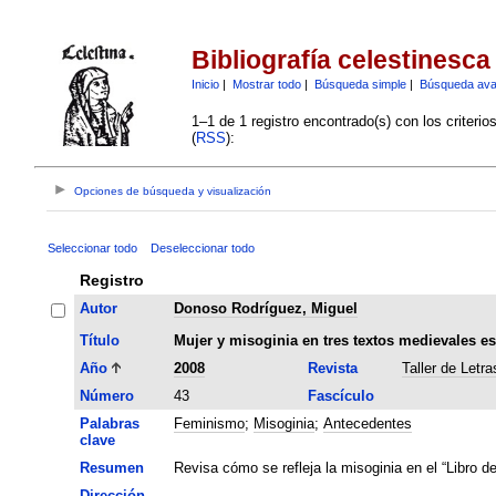
Bibliografía celestinesca
Inicio
|
Mostrar todo
|
Búsqueda simple
|
Búsqueda av
1–1 de 1 registro encontrado(s) con los criteri
(
RSS
):
Opciones de búsqueda y visualización
Seleccionar todo
Deseleccionar todo
Registro
Autor
Donoso Rodríguez, Miguel
Título
Mujer y misoginia en tres textos medievales e
Año
2008
Revista
Taller de Letra
Número
43
Fascículo
Palabras
Feminismo
;
Misoginia
;
Antecedentes
clave
Resumen
Revisa cómo se refleja la misoginia en el “Libro de
Dirección