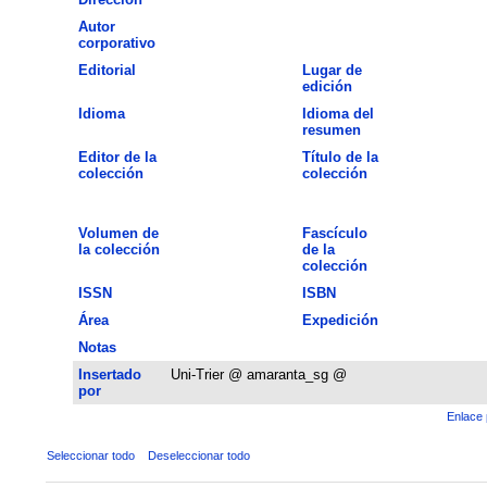
Autor
corporativo
Editorial
Lugar de
edición
Idioma
Idioma del
resumen
Editor de la
Título de la
colección
colección
Volumen de
Fascículo
la colección
de la
colección
ISSN
ISBN
Área
Expedición
Notas
Insertado
Uni-Trier @ amaranta_sg @
por
Enlace 
Seleccionar todo
Deseleccionar todo