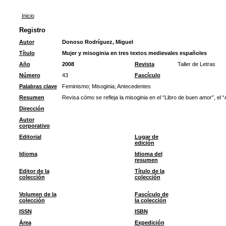
Inicio
Registro
Autor
Donoso Rodríguez, Miguel
Título
Mujer y misoginia en tres textos medievales españoles
Año
2008
Revista
Taller de Letras
Número
43
Fascículo
Palabras clave
Feminismo
;
Misoginia
;
Antecedentes
Resumen
Revisa cómo se refleja la misoginia en el “Libro de buen amor”, el “
Dirección
Autor
corporativo
Editorial
Lugar de
edición
Idioma
Idioma del
resumen
Editor de la
Título de la
colección
colección
Volumen de la
Fascículo de
colección
la colección
ISSN
ISBN
Área
Expedición