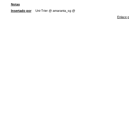
Notas
Insertado por
Uni-Trier @ amaranta_sg @
Enlace p