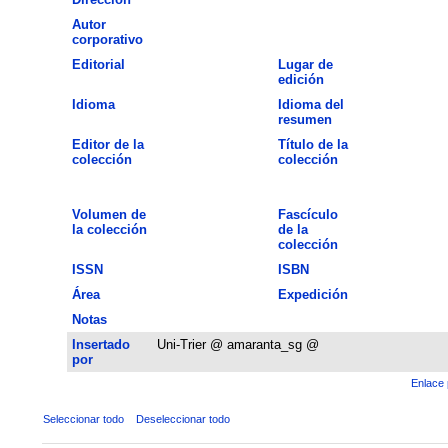
Autor
corporativo
Editorial
Lugar de
edición
Idioma
Idioma del
resumen
Editor de la
Título de la
colección
colección
Volumen de
Fascículo
la colección
de la
colección
ISSN
ISBN
Área
Expedición
Notas
Insertado
Uni-Trier @ amaranta_sg @
por
Enlace 
Seleccionar todo
Deseleccionar todo