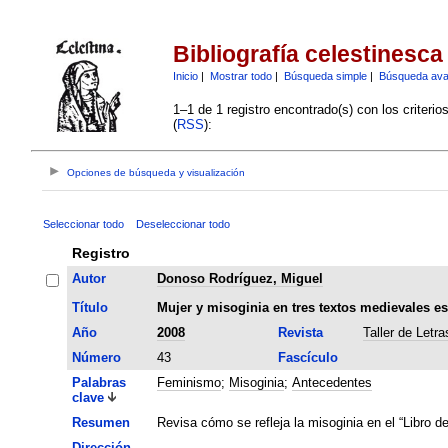
Bibliografía celestinesca
Inicio
|
Mostrar todo
|
Búsqueda simple
|
Búsqueda av
1–1 de 1 registro encontrado(s) con los criteri
(
RSS
):
Opciones de búsqueda y visualización
Seleccionar todo
Deseleccionar todo
Registro
Autor
Donoso Rodríguez, Miguel
Título
Mujer y misoginia en tres textos medievales e
Año
2008
Revista
Taller de Letra
Número
43
Fascículo
Palabras
Feminismo
;
Misoginia
;
Antecedentes
clave
Resumen
Revisa cómo se refleja la misoginia en el “Libro de
Dirección