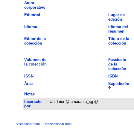
Autor
corporativo
Editorial
Lugar de
edición
Idioma
Idioma del
resumen
Editor de la
Título de la
colección
colección
Volumen de
Fascículo
la colección
de la
colección
ISSN
ISBN
Área
Expedición
Notas
Insertado
Uni-Trier @ amaranta_sg @
por
Seleccionar todo
Deseleccionar todo