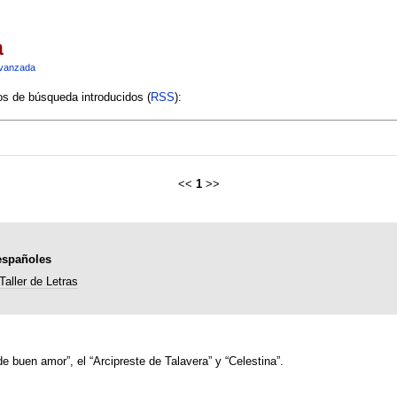
a
vanzada
ios de búsqueda introducidos (
RSS
):
<<
1
>>
españoles
Taller de Letras
de buen amor”, el “Arcipreste de Talavera” y “Celestina”.