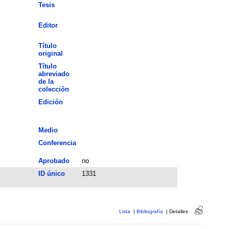
Tesis
Editor
Título
original
Título
abreviado
de la
colección
Edición
Medio
Conferencia
Aprobado
no
ID único
1331
Lista
|
Bibliografía
|
Detalles