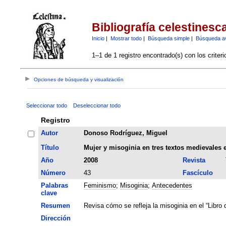
Bibliografía celestinesc
Inicio
|
Mostrar todo
|
Búsqueda simple
|
Búsqueda a
1–1 de 1 registro encontrado(s) con los criter
Opciones de búsqueda y visualización
Seleccionar todo
Deseleccionar todo
Registro
Autor
Donoso Rodríguez, Miguel
Título
Mujer y misoginia en tres textos medievales 
Año
2008
Revista
Número
43
Fascículo
Palabras
Feminismo
;
Misoginia
;
Antecedentes
clave
Resumen
Revisa cómo se refleja la misoginia en el “Libro 
Dirección