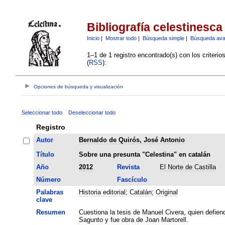
Bibliografía celestinesca
Inicio
|
Mostrar todo
|
Búsqueda simple
|
Búsqueda av
1–1 de 1 registro encontrado(s) con los criteri
(
RSS
):
Opciones de búsqueda y visualización
Seleccionar todo
Deseleccionar todo
Registro
Autor
Bernaldo de Quirós, José Antonio
Título
Sobre una presunta "Celestina" en catalán
Año
2012
Revista
El Norte de Castilla
Número
Fascículo
Palabras
Historia editorial
;
Catalán
;
Original
clave
Resumen
Cuestiona la tesis de Manuel Civera, quien defiend
Sagunto y fue obra de Joan Martorell.