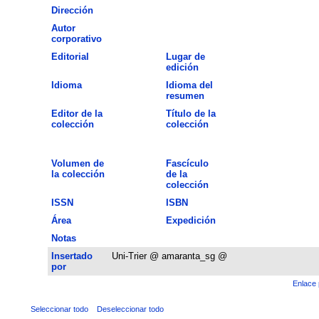
Dirección
Autor
corporativo
Editorial
Lugar de
edición
Idioma
Idioma del
resumen
Editor de la
Título de la
colección
colección
Volumen de
Fascículo
la colección
de la
colección
ISSN
ISBN
Área
Expedición
Notas
Insertado
Uni-Trier @ amaranta_sg @
por
Enlace 
Seleccionar todo
Deseleccionar todo