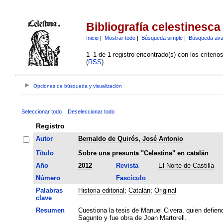
Bibliografía celestinesca
Inicio
|
Mostrar todo
|
Búsqueda simple
|
Búsqueda av
1–1 de 1 registro encontrado(s) con los criteri
(
RSS
):
Opciones de búsqueda y visualización
Seleccionar todo
Deseleccionar todo
Registro
Autor
Bernaldo de Quirós, José Antonio
Título
Sobre una presunta "Celestina" en catalán
Año
2012
Revista
El Norte de Castilla
Número
Fascículo
Palabras
Historia editorial
;
Catalán
;
Original
clave
Resumen
Cuestiona la tesis de Manuel Civera, quien defiend
Sagunto y fue obra de Joan Martorell.