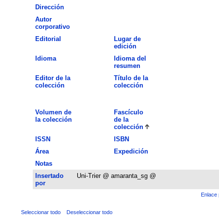
Dirección
Autor
corporativo
Editorial
Lugar de
edición
Idioma
Idioma del
resumen
Editor de la
Título de la
colección
colección
Volumen de
Fascículo
la colección
de la
colección
ISSN
ISBN
Área
Expedición
Notas
Insertado
Uni-Trier @ amaranta_sg @
por
Enlace 
Seleccionar todo
Deseleccionar todo