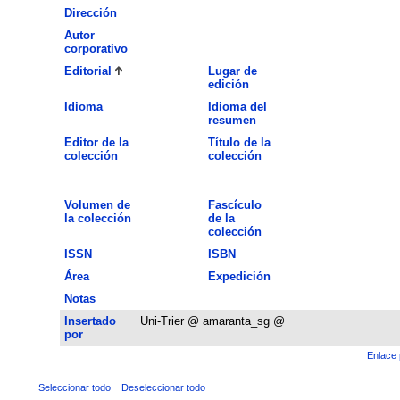
Dirección
Autor
corporativo
Editorial
Lugar de
edición
Idioma
Idioma del
resumen
Editor de la
Título de la
colección
colección
Volumen de
Fascículo
la colección
de la
colección
ISSN
ISBN
Área
Expedición
Notas
Insertado
Uni-Trier @ amaranta_sg @
por
Enlace 
Seleccionar todo
Deseleccionar todo