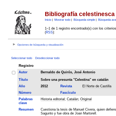
Bibliografía celestinesca
Inicio
|
Mostrar todo
|
Búsqueda simple
|
Búsqueda av
1–1 de 1 registro encontrado(s) con los criteri
(
RSS
):
Opciones de búsqueda y visualización
Seleccionar todo
Deseleccionar todo
Registro
Autor
Bernaldo de Quirós, José Antonio
Título
Sobre una presunta "Celestina" en catalán
Año
2012
Revista
El Norte de Castilla
Número
Fascículo
Palabras
Historia editorial
;
Catalán
;
Original
clave
Resumen
Cuestiona la tesis de Manuel Civera, quien defiend
Sagunto y fue obra de Joan Martorell.