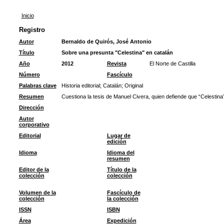
Inicio
Registro
Autor
Bernaldo de Quirós, José Antonio
Título
Sobre una presunta "Celestina" en catalán
Año
2012
Revista
El Norte de Castilla
Número
Fascículo
Palabras clave
Historia editorial
;
Catalán
;
Original
Resumen
Cuestiona la tesis de Manuel Civera, quien defiende que “Celestina”
Dirección
Autor
corporativo
Editorial
Lugar de
edición
Idioma
Idioma del
resumen
Editor de la
Título de la
colección
colección
Volumen de la
Fascículo de
colección
la colección
ISSN
ISBN
Área
Expedición