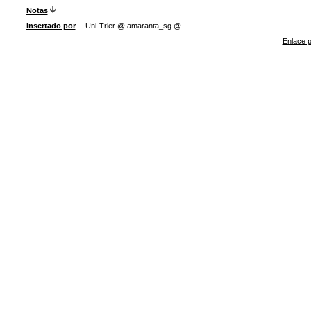
Notas
Insertado por
Uni-Trier @ amaranta_sg @
Enlace p