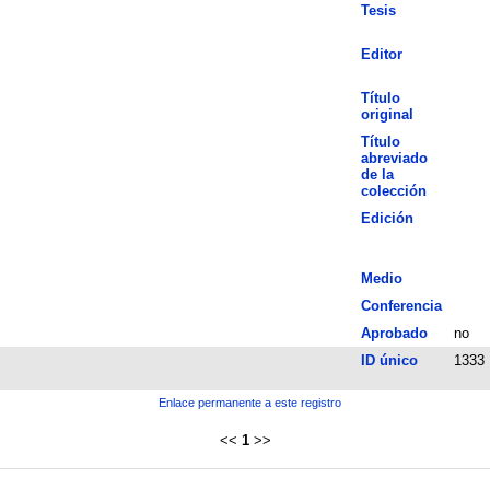
Tesis
Editor
Título
original
Título
abreviado
de la
colección
Edición
Medio
Conferencia
Aprobado
no
ID único
1333
Enlace permanente a este registro
<<
1
>>