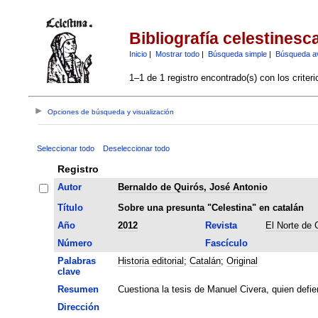
Bibliografía celestinesc
Inicio
|
Mostrar todo
|
Búsqueda simple
|
Búsqueda a
1–1 de 1 registro encontrado(s) con los criter
Opciones de búsqueda y visualización
Seleccionar todo
Deseleccionar todo
Registro
Autor
Bernaldo de Quirós, José Antonio
Título
Sobre una presunta "Celestina" en catalán
Año
2012
Revista
El Norte de C
Número
Fascículo
Palabras
Historia editorial
;
Catalán
;
Original
clave
Resumen
Cuestiona la tesis de Manuel Civera, quien defie
Dirección