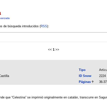
a
vanzada
ios de búsqueda introducidos (
RSS
):
<<
1
>>
Tipo
Artíc
astilla
ID Snow
2224
Páginas
36-37
nde que “Celestina” se imprimió originalmente en catalán, transcurre en Sagun