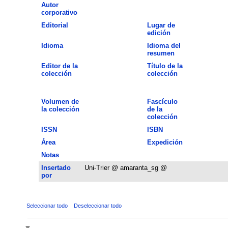
Autor
corporativo
Editorial
Lugar de
edición
Idioma
Idioma del
resumen
Editor de la
Título de la
colección
colección
Volumen de
Fascículo
la colección
de la
colección
ISSN
ISBN
Área
Expedición
Notas
Insertado
Uni-Trier @ amaranta_sg @
por
Seleccionar todo
Deseleccionar todo