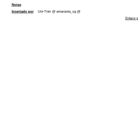
Notas
Insertado por
Uni-Trier @ amaranta_sg @
Enlace p