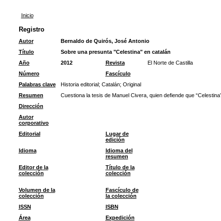
Inicio
Registro
Autor
Bernaldo de Quirós, José Antonio
Título
Sobre una presunta "Celestina" en catalán
Año
2012
Revista
El Norte de Castilla
Número
Fascículo
Palabras clave
Historia editorial
;
Catalán
;
Original
Resumen
Cuestiona la tesis de Manuel Civera, quien defiende que “Celestina”
Dirección
Autor
corporativo
Editorial
Lugar de
edición
Idioma
Idioma del
resumen
Editor de la
Título de la
colección
colección
Volumen de la
Fascículo de
colección
la colección
ISSN
ISBN
Área
Expedición