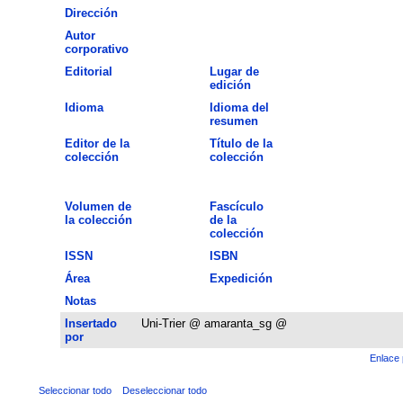
Dirección
Autor
corporativo
Editorial
Lugar de
edición
Idioma
Idioma del
resumen
Editor de la
Título de la
colección
colección
Volumen de
Fascículo
la colección
de la
colección
ISSN
ISBN
Área
Expedición
Notas
Insertado
Uni-Trier @ amaranta_sg @
por
Enlace 
Seleccionar todo
Deseleccionar todo