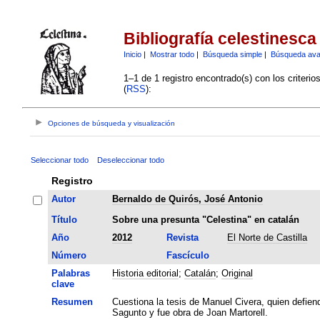
Bibliografía celestinesca
Inicio
|
Mostrar todo
|
Búsqueda simple
|
Búsqueda av
1–1 de 1 registro encontrado(s) con los criteri
(
RSS
):
Opciones de búsqueda y visualización
Seleccionar todo
Deseleccionar todo
Registro
Autor
Bernaldo de Quirós, José Antonio
Título
Sobre una presunta "Celestina" en catalán
Año
2012
Revista
El Norte de Castilla
Número
Fascículo
Palabras
Historia editorial
;
Catalán
;
Original
clave
Resumen
Cuestiona la tesis de Manuel Civera, quien defiend
Sagunto y fue obra de Joan Martorell.