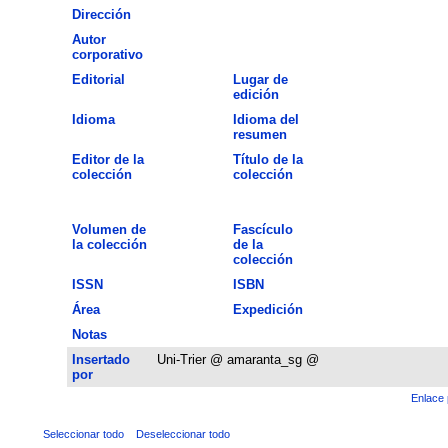
Dirección
Autor
corporativo
Editorial
Lugar de
edición
Idioma
Idioma del
resumen
Editor de la
Título de la
colección
colección
Volumen de
Fascículo
la colección
de la
colección
ISSN
ISBN
Área
Expedición
Notas
Insertado
Uni-Trier @ amaranta_sg @
por
Enlace 
Seleccionar todo
Deseleccionar todo