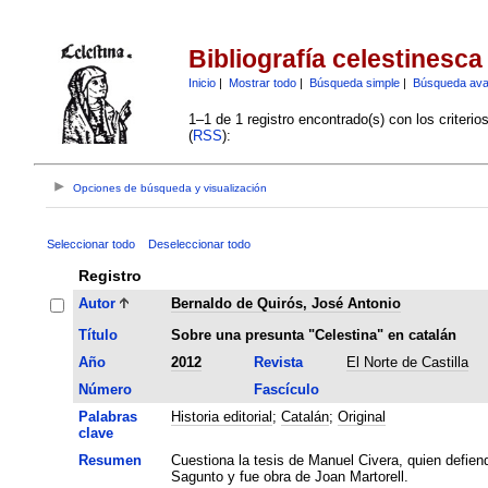
Bibliografía celestinesca
Inicio
|
Mostrar todo
|
Búsqueda simple
|
Búsqueda av
1–1 de 1 registro encontrado(s) con los criteri
(
RSS
):
Opciones de búsqueda y visualización
Seleccionar todo
Deseleccionar todo
Registro
Autor
Bernaldo de Quirós, José Antonio
Título
Sobre una presunta "Celestina" en catalán
Año
2012
Revista
El Norte de Castilla
Número
Fascículo
Palabras
Historia editorial
;
Catalán
;
Original
clave
Resumen
Cuestiona la tesis de Manuel Civera, quien defiend
Sagunto y fue obra de Joan Martorell.