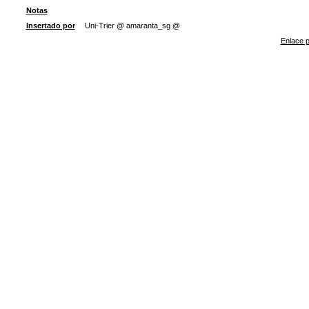
Notas
Insertado por
Uni-Trier @ amaranta_sg @
Enlace p