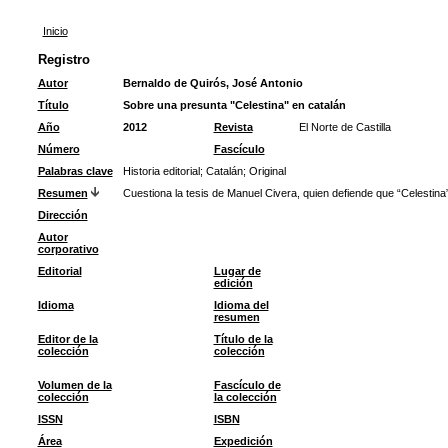
Inicio
Registro
Autor
Bernaldo de Quirós, José Antonio
Título
Sobre una presunta "Celestina" en catalán
Año
2012
Revista
El Norte de Castilla
Número
Fascículo
Palabras clave
Historia editorial
;
Catalán
;
Original
Resumen
Cuestiona la tesis de Manuel Civera, quien defiende que “Celestina”
Dirección
Autor
corporativo
Editorial
Lugar de
edición
Idioma
Idioma del
resumen
Editor de la
Título de la
colección
colección
Volumen de la
Fascículo de
colección
la colección
ISSN
ISBN
Área
Expedición