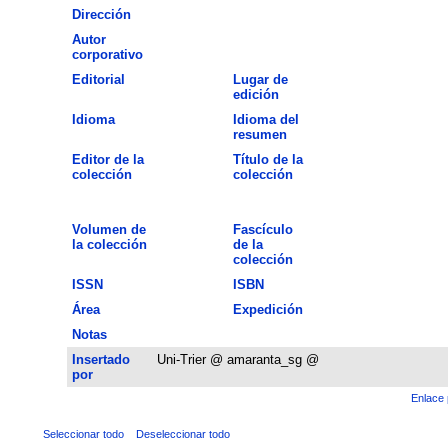
Dirección
Autor
corporativo
Editorial
Lugar de
edición
Idioma
Idioma del
resumen
Editor de la
Título de la
colección
colección
Volumen de
Fascículo
la colección
de la
colección
ISSN
ISBN
Área
Expedición
Notas
Insertado
Uni-Trier @ amaranta_sg @
por
Enlace 
Seleccionar todo
Deseleccionar todo