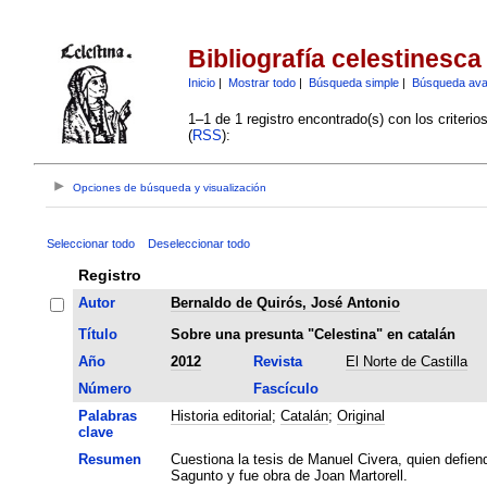
Bibliografía celestinesca
Inicio
|
Mostrar todo
|
Búsqueda simple
|
Búsqueda av
1–1 de 1 registro encontrado(s) con los criteri
(
RSS
):
Opciones de búsqueda y visualización
Seleccionar todo
Deseleccionar todo
Registro
Autor
Bernaldo de Quirós, José Antonio
Título
Sobre una presunta "Celestina" en catalán
Año
2012
Revista
El Norte de Castilla
Número
Fascículo
Palabras
Historia editorial
;
Catalán
;
Original
clave
Resumen
Cuestiona la tesis de Manuel Civera, quien defiend
Sagunto y fue obra de Joan Martorell.