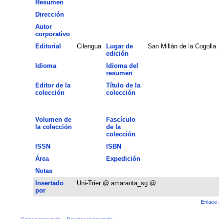
Resumen
Dirección
Autor
corporativo
Editorial
Cilengua
Lugar de
San Millán de la Cogolla
edición
Idioma
Idioma del
resumen
Editor de la
Título de la
colección
colección
Volumen de
Fascículo
la colección
de la
colección
ISSN
ISBN
Área
Expedición
Notas
Insertado
Uni-Trier @ amaranta_sg @
por
Enlace 