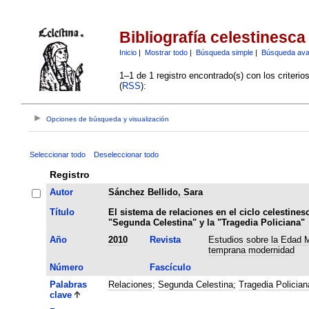
Bibliografía celestinesca
Inicio
|
Mostrar todo
|
Búsqueda simple
|
Búsqueda av
1–1 de 1 registro encontrado(s) con los criteri
(
RSS
):
Opciones de búsqueda y visualización
Seleccionar todo
Deseleccionar todo
Registro
Autor
Sánchez Bellido, Sara
Título
El sistema de relaciones en el ciclo celestines
"Segunda Celestina" y la "Tragedia Policiana"
Año
2010
Revista
Estudios sobre la Edad M
temprana modernidad
Número
Fascículo
Palabras
Relaciones
;
Segunda Celestina
;
Tragedia Polician
clave