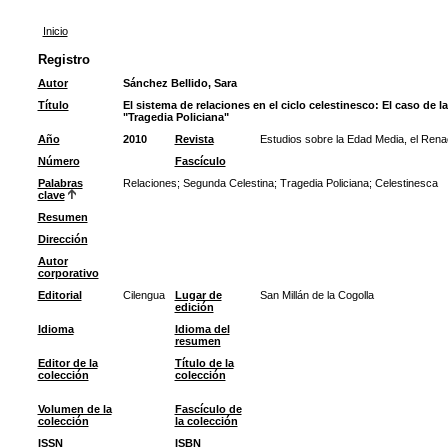
Inicio
Registro
Autor
Sánchez Bellido, Sara
Título
El sistema de relaciones en el ciclo celestinesco: El caso de l
"Tragedia Policiana"
Año
2010
Revista
Estudios sobre la Edad Media, el Rena
Número
Fascículo
Palabras
Relaciones
;
Segunda Celestina
;
Tragedia Policiana
;
Celestinesca
clave
Resumen
Dirección
Autor
corporativo
Editorial
Cilengua
Lugar de
San Millán de la Cogolla
edición
Idioma
Idioma del
resumen
Editor de la
Título de la
colección
colección
Volumen de la
Fascículo de
colección
la colección
ISSN
ISBN