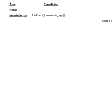
Área
Expedición
Notas
Insertado por
Uni-Trier @ amaranta_sg @
Enlace p