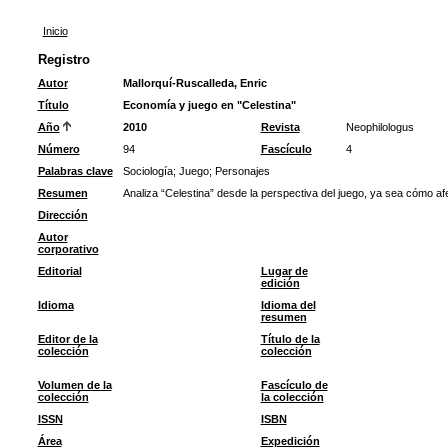
Inicio
Registro
Autor
Mallorquí-Ruscalleda, Enric
Título
Economía y juego en "Celestina"
Año
2010
Revista
Neophilologus
Número
94
Fascículo
4
Palabras clave
Sociología
;
Juego
;
Personajes
Resumen
Analiza “Celestina” desde la perspectiva del juego, ya sea cómo afe
Dirección
Autor
corporativo
Editorial
Lugar de
edición
Idioma
Idioma del
resumen
Editor de la
Título de la
colección
colección
Volumen de la
Fascículo de
colección
la colección
ISSN
ISBN
Área
Expedición