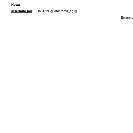
Notas
Insertado por
Uni-Trier @ amaranta_sg @
Enlace p