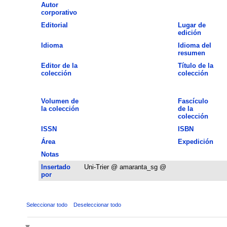
Autor
corporativo
Editorial
Lugar de
edición
Idioma
Idioma del
resumen
Editor de la
Título de la
colección
colección
Volumen de
Fascículo
la colección
de la
colección
ISSN
ISBN
Área
Expedición
Notas
Insertado
Uni-Trier @ amaranta_sg @
por
Seleccionar todo
Deseleccionar todo