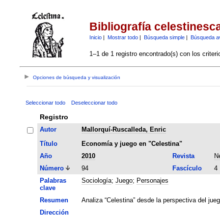
Bibliografía celestinesc
Inicio
|
Mostrar todo
|
Búsqueda simple
|
Búsqueda a
1–1 de 1 registro encontrado(s) con los criter
Opciones de búsqueda y visualización
Seleccionar todo
Deseleccionar todo
Registro
Autor
Mallorquí-Ruscalleda, Enric
Título
Economía y juego en "Celestina"
Año
2010
Revista
Ne
Número
94
Fascículo
4
Palabras
Sociología
;
Juego
;
Personajes
clave
Resumen
Analiza “Celestina” desde la perspectiva del jue
Dirección