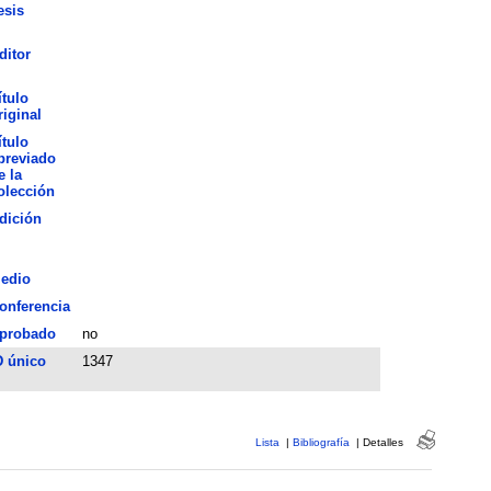
esis
ditor
ítulo
riginal
ítulo
breviado
e la
olección
dición
edio
onferencia
probado
no
D único
1347
Lista
|
Bibliografía
|
Detalles