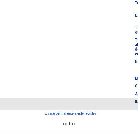
T
E
T
o
T
a
d
c
E
M
C
A
I
Enlace permanente a este registro
<<
1
>>