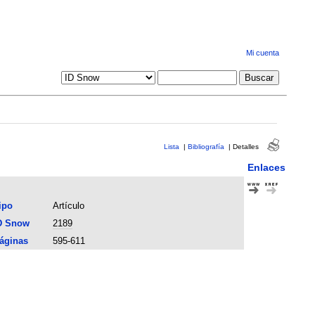
Mi cuenta
Lista
|
Bibliografía
|
Detalles
Enlaces
ipo
Artículo
D Snow
2189
áginas
595-611