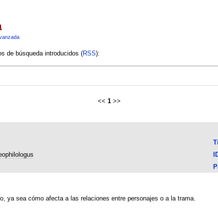
a
vanzada
ios de búsqueda introducidos (
RSS
):
<<
1
>>
T
ophilologus
I
P
go, ya sea cómo afecta a las relaciones entre personajes o a la trama.