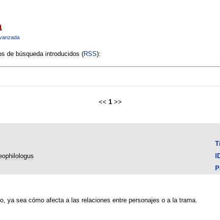
a
vanzada
ios de búsqueda introducidos (
RSS
):
<<
1
>>
T
ophilologus
I
P
go, ya sea cómo afecta a las relaciones entre personajes o a la trama.