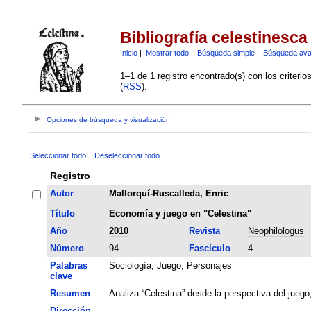
Bibliografía celestinesca
Inicio
|
Mostrar todo
|
Búsqueda simple
|
Búsqueda av
1–1 de 1 registro encontrado(s) con los criteri
(
RSS
):
Opciones de búsqueda y visualización
Seleccionar todo
Deseleccionar todo
Registro
Autor
Mallorquí-Ruscalleda, Enric
Título
Economía y juego en "Celestina"
Año
2010
Revista
Neophilologus
Número
94
Fascículo
4
Palabras
Sociología
;
Juego
;
Personajes
clave
Resumen
Analiza “Celestina” desde la perspectiva del juego
Dirección