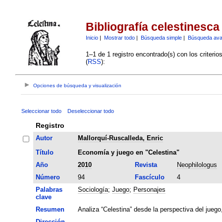
Bibliografía celestinesca
Inicio
|
Mostrar todo
|
Búsqueda simple
|
Búsqueda av
1–1 de 1 registro encontrado(s) con los criteri
(
RSS
):
Opciones de búsqueda y visualización
Seleccionar todo
Deseleccionar todo
Registro
Autor
Mallorquí-Ruscalleda, Enric
Título
Economía y juego en "Celestina"
Año
2010
Revista
Neophilologus
Número
94
Fascículo
4
Palabras
Sociología
;
Juego
;
Personajes
clave
Resumen
Analiza “Celestina” desde la perspectiva del juego
Dirección