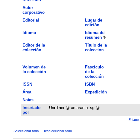
Autor
corporativo
Editorial
Lugar de
edición
Idioma
Idioma del
resumen
Editor de la
Título de la
colección
colección
Volumen de
Fascículo
la colección
de la
colección
ISSN
ISBN
Área
Expedición
Notas
Insertado
Uni-Trier @ amaranta_sg @
por
Enlace 
Seleccionar todo
Deseleccionar todo