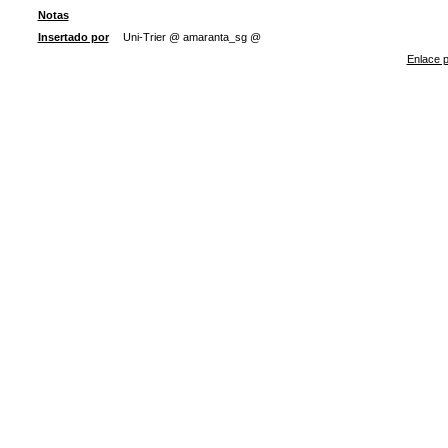
Notas
Insertado por
Uni-Trier @ amaranta_sg @
Enlace p