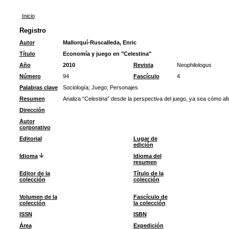
Inicio
Registro
Autor
Mallorquí-Ruscalleda, Enric
Título
Economía y juego en "Celestina"
Año
2010
Revista
Neophilologus
Número
94
Fascículo
4
Palabras clave
Sociología
;
Juego
;
Personajes
Resumen
Analiza “Celestina” desde la perspectiva del juego, ya sea cómo afe
Dirección
Autor
corporativo
Editorial
Lugar de
edición
Idioma
Idioma del
resumen
Editor de la
Título de la
colección
colección
Volumen de la
Fascículo de
colección
la colección
ISSN
ISBN
Área
Expedición