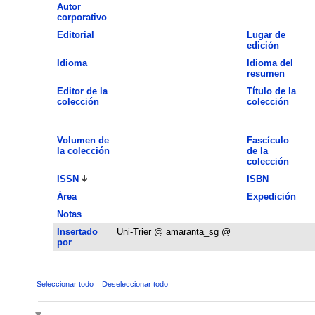
Autor
corporativo
Editorial
Lugar de
edición
Idioma
Idioma del
resumen
Editor de la
Título de la
colección
colección
Volumen de
Fascículo
la colección
de la
colección
ISSN
ISBN
Área
Expedición
Notas
Insertado
Uni-Trier @ amaranta_sg @
por
Seleccionar todo
Deseleccionar todo