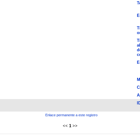
T
E
T
o
T
a
d
c
E
M
C
A
I
Enlace permanente a este registro
<<
1
>>