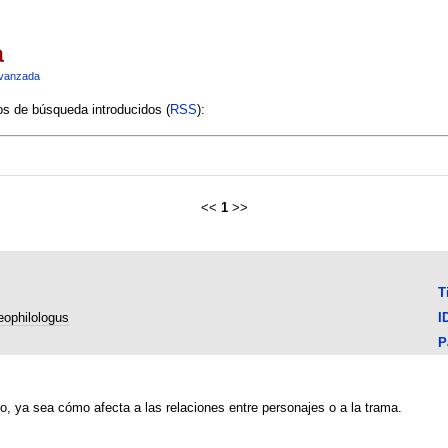
a
vanzada
ios de búsqueda introducidos (
RSS
):
<<
1
>>
T
ophilologus
I
P
go, ya sea cómo afecta a las relaciones entre personajes o a la trama.