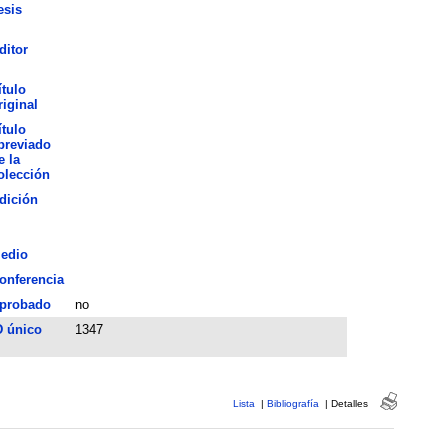
esis
ditor
ítulo
riginal
ítulo
breviado
e la
olección
dición
edio
onferencia
probado
no
D único
1347
Lista
|
Bibliografía
|
Detalles