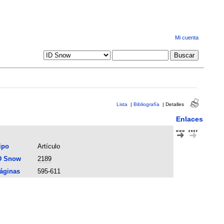
Mi cuenta
Lista
|
Bibliografía
|
Detalles
Enlaces
ipo
Artículo
D Snow
2189
áginas
595-611