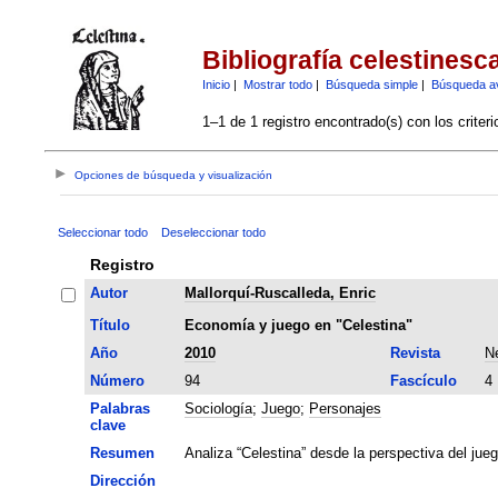
Bibliografía celestinesc
Inicio
|
Mostrar todo
|
Búsqueda simple
|
Búsqueda a
1–1 de 1 registro encontrado(s) con los criter
Opciones de búsqueda y visualización
Seleccionar todo
Deseleccionar todo
Registro
Autor
Mallorquí-Ruscalleda, Enric
Título
Economía y juego en "Celestina"
Año
2010
Revista
Ne
Número
94
Fascículo
4
Palabras
Sociología
;
Juego
;
Personajes
clave
Resumen
Analiza “Celestina” desde la perspectiva del jue
Dirección