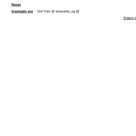
Notas
Insertado por
Uni-Trier @ amaranta_sg @
Enlace p