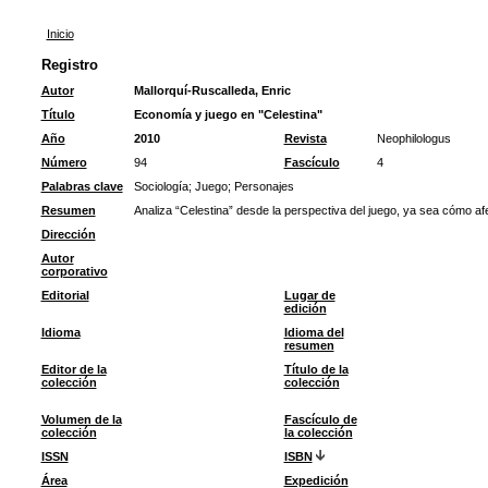
Inicio
Registro
Autor
Mallorquí-Ruscalleda, Enric
Título
Economía y juego en "Celestina"
Año
2010
Revista
Neophilologus
Número
94
Fascículo
4
Palabras clave
Sociología
;
Juego
;
Personajes
Resumen
Analiza “Celestina” desde la perspectiva del juego, ya sea cómo afe
Dirección
Autor
corporativo
Editorial
Lugar de
edición
Idioma
Idioma del
resumen
Editor de la
Título de la
colección
colección
Volumen de la
Fascículo de
colección
la colección
ISSN
ISBN
Área
Expedición