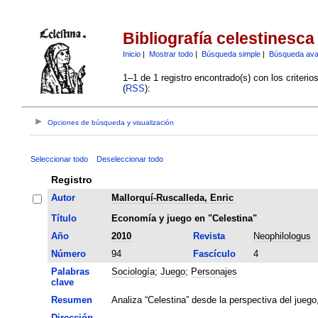
Bibliografía celestinesca
Inicio
|
Mostrar todo
|
Búsqueda simple
|
Búsqueda av
1–1 de 1 registro encontrado(s) con los criteri
(
RSS
):
Opciones de búsqueda y visualización
Seleccionar todo
Deseleccionar todo
Registro
Autor
Mallorquí-Ruscalleda, Enric
Título
Economía y juego en "Celestina"
Año
2010
Revista
Neophilologus
Número
94
Fascículo
4
Palabras
Sociología
;
Juego
;
Personajes
clave
Resumen
Analiza “Celestina” desde la perspectiva del juego
Dirección