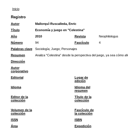
Inicio
Registro
Autor
Mallorquí-Ruscalleda, Enric
Título
Economía y juego en "Celestina"
Año
2010
Revista
Neophilologus
Número
94
Fascículo
4
Palabras clave
Sociología
;
Juego
;
Personajes
Resumen
Analiza “Celestina” desde la perspectiva del juego, ya sea cómo afe
Dirección
Autor
corporativo
Editorial
Lugar de
edición
Idioma
Idioma del
resumen
Editor de la
Título de la
colección
colección
Volumen de la
Fascículo de
colección
la colección
ISSN
ISBN
Área
Expedición