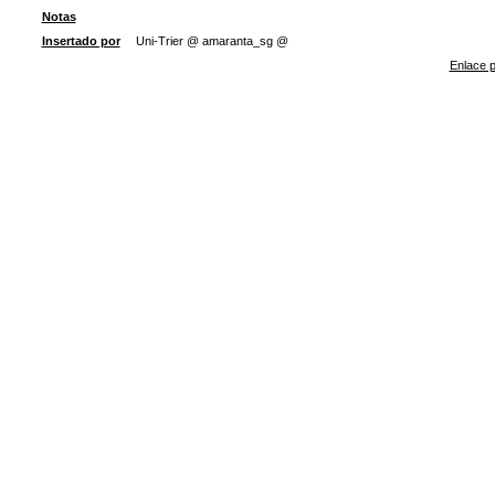
Notas
Insertado por
Uni-Trier @ amaranta_sg @
Enlace p