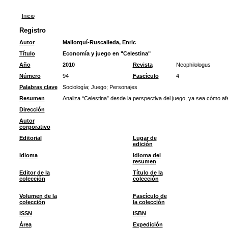
Inicio
Registro
Autor
Mallorquí-Ruscalleda, Enric
Título
Economía y juego en "Celestina"
Año
2010
Revista
Neophilologus
Número
94
Fascículo
4
Palabras clave
Sociología
;
Juego
;
Personajes
Resumen
Analiza “Celestina” desde la perspectiva del juego, ya sea cómo afe
Dirección
Autor
corporativo
Editorial
Lugar de
edición
Idioma
Idioma del
resumen
Editor de la
Título de la
colección
colección
Volumen de la
Fascículo de
colección
la colección
ISSN
ISBN
Área
Expedición