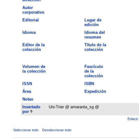
Autor
corporativo
Editorial
Lugar de
edición
Idioma
Idioma del
resumen
Editor de la
Título de la
colección
colección
Volumen de
Fascículo
la colección
de la
colección
ISSN
ISBN
Área
Expedición
Notas
Insertado
Uni-Trier @ amaranta_sg @
por
Enlace 
Seleccionar todo
Deseleccionar todo