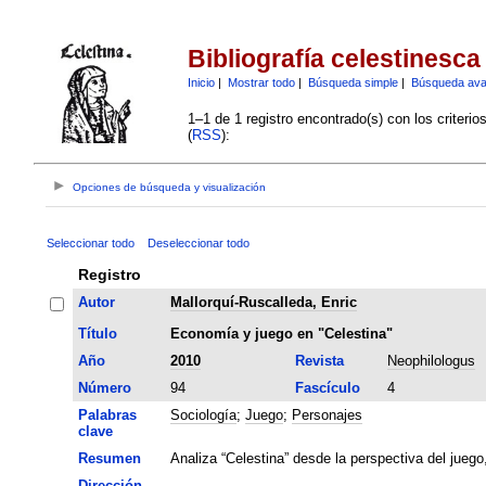
Bibliografía celestinesca
Inicio
|
Mostrar todo
|
Búsqueda simple
|
Búsqueda av
1–1 de 1 registro encontrado(s) con los criteri
(
RSS
):
Opciones de búsqueda y visualización
Seleccionar todo
Deseleccionar todo
Registro
Autor
Mallorquí-Ruscalleda, Enric
Título
Economía y juego en "Celestina"
Año
2010
Revista
Neophilologus
Número
94
Fascículo
4
Palabras
Sociología
;
Juego
;
Personajes
clave
Resumen
Analiza “Celestina” desde la perspectiva del juego
Dirección