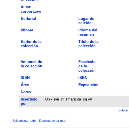
Autor
corporativo
Editorial
Lugar de
edición
Idioma
Idioma del
resumen
Editor de la
Título de la
colección
colección
Volumen de
Fascículo
la colección
de la
colección
ISSN
ISBN
Área
Expedición
Notas
Insertado
Uni-Trier @ amaranta_sg @
por
Enlace 
Seleccionar todo
Deseleccionar todo