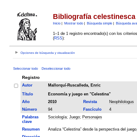
Bibliografía celestinesca
Inicio
|
Mostrar todo
|
Búsqueda simple
|
Búsqueda av
1–1 de 1 registro encontrado(s) con los criteri
(
RSS
):
Opciones de búsqueda y visualización
Seleccionar todo
Deseleccionar todo
Registro
Autor
Mallorquí-Ruscalleda, Enric
Título
Economía y juego en "Celestina"
Año
2010
Revista
Neophilologus
Número
94
Fascículo
4
Palabras
Sociología
;
Juego
;
Personajes
clave
Resumen
Analiza “Celestina” desde la perspectiva del juego
Dirección