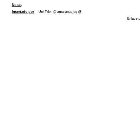
Notas
Insertado por
Uni-Trier @ amaranta_sg @
Enlace p