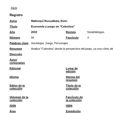
Inicio
Registro
Autor
Mallorquí-Ruscalleda, Enric
Título
Economía y juego en "Celestina"
Año
2010
Revista
Neophilologus
Número
94
Fascículo
4
Palabras clave
Sociología
;
Juego
;
Personajes
Resumen
Analiza “Celestina” desde la perspectiva del juego, ya sea cómo afe
Dirección
Autor
corporativo
Editorial
Lugar de
edición
Idioma
Idioma del
resumen
Editor de la
Título de la
colección
colección
Volumen de la
Fascículo de
colección
la colección
ISSN
ISBN
Área
Expedición